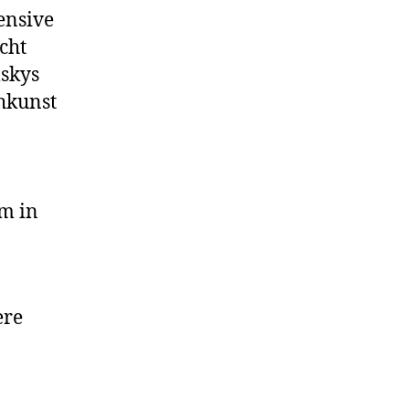
ensive
cht
lskys
hkunst
m in
ere