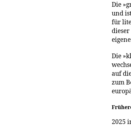
Die »g
und is
für li
dieser
eigen
Die »k
wechse
auf di
zum Be
europä
Früher
2025 i