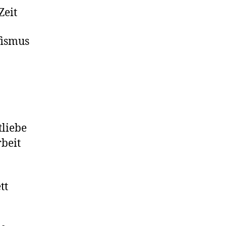
Zeit
fismus
tliebe
beit
tt