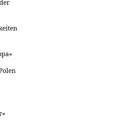
 der
keiten
opa«
 Polen
r«