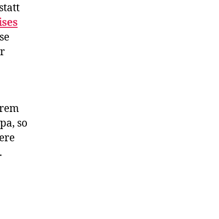
statt
ises
se
r
erem
pa, so
ere
.