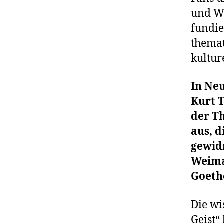
und We
fundie
themat
kultur
In Neu
Kurt 
der T
aus, 
gewid
Weima
Goeth
Die wi
Geist“