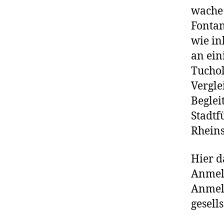
wache 
Fontan
wie in
an ein
Tuchol
Vergle
Beglei
Stadtf
Rheins
Hier 
Anmeld
Anmeld
gesell