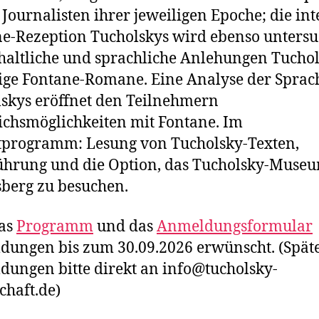
Journalisten ihrer jeweiligen Epoche; die int
e-Rezeption Tucholskys wird ebenso untersu
haltliche und sprachliche Anlehungen Tucho
ige Fontane-Romane. Eine Analyse der Sprac
skys eröffnet den Teilnehmern
ichsmöglichkeiten mit Fontane. Im
tprogramm: Lesung von Tucholsky-Texten,
ührung und die Option, das Tucholsky-Museu
berg zu besuchen.
das
Programm
und das
Anmeldungsformular
ungen bis zum 30.09.2026 erwünscht. (Spät
ungen bitte direkt an info@tucholsky-
schaft.de)