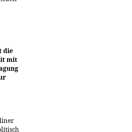
t die
it mit
tagung
ur
liner
litisch