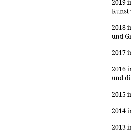
2019 i
Kunst 
2018 i
und Gr
2017 i
2016 i
und di
2015 i
2014 i
2013 i