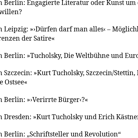
n Berlin: Engagierte Literatur oder Kunst um
willen?
n Leipzig: »›Dürfen darf man alles‹ – Möglich
enzen der Satire«
n Berlin: »Tucholsky, Die Weltbühne und Eur
n Szczecin: »Kurt Tucholsky, Szczecin/Stettin,
e Ostsee«
n Berlin: »›Verirrte Bürger‹?«
n Dresden: »Kurt Tucholsky und Erich Kästne
n Berlin: „Schriftsteller und Revolution“