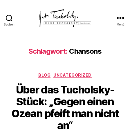
Suchen
Menü
Kurt
Tucholsky-
Gesellschaft
Schlagwort:
Chansons
Kategorien
BLOG
UNCATEGORIZED
Über das Tucholsky-
Stück: „Gegen einen
Ozean pfeift man nicht
an“