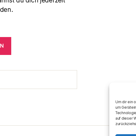
annst du dich jederzeit
den.
EN
Um dir ein 
um Gerätein
Technologie
auf dieser 
zurückziehs