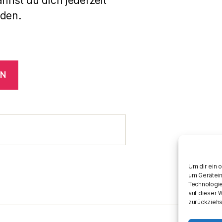
annst du dich jederzeit
den.
EN
Um dir ein 
um Gerätein
Technologie
auf dieser 
zurückziehs