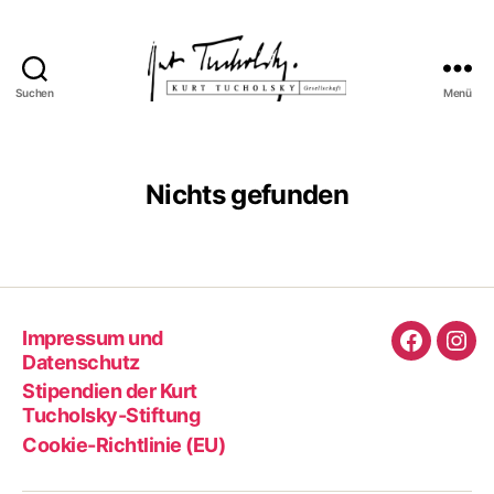
Suchen
Menü
Kurt
Tucholsky-
Gesellschaft
Nichts gefunden
Impressum und
Faceboo
Ins
Datenschutz
Stipendien der Kurt
Tucholsky-Stiftung
Cookie-Richtlinie (EU)