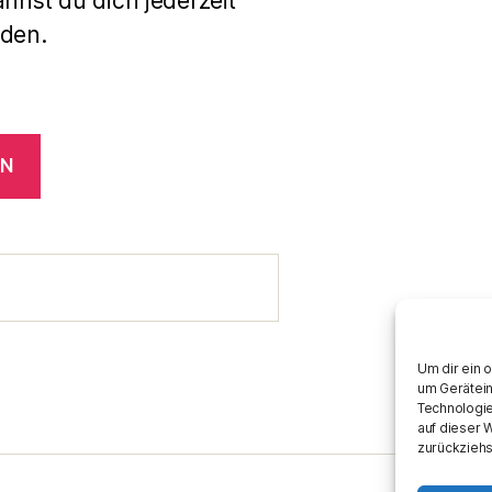
annst du dich jederzeit
den.
EN
Um dir ein 
um Gerätein
Technologie
auf dieser 
zurückziehs