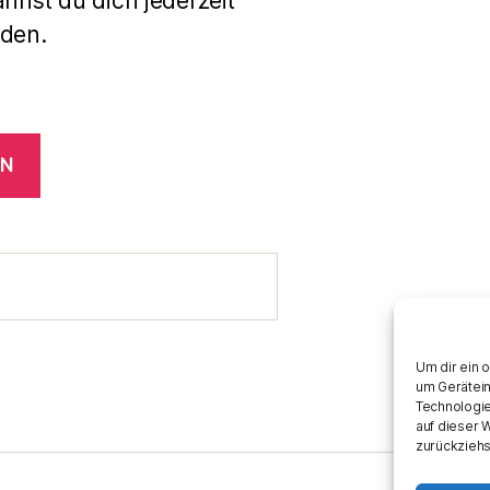
annst du dich jederzeit
den.
EN
Um dir ein 
um Gerätein
Technologie
auf dieser 
zurückziehs