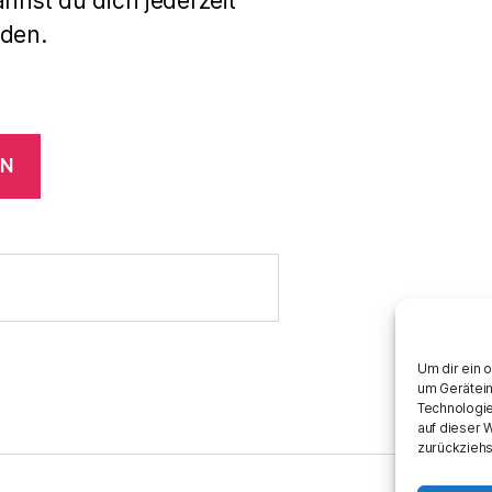
annst du dich jederzeit
den.
EN
Um dir ein 
um Gerätein
Technologie
auf dieser 
zurückziehs