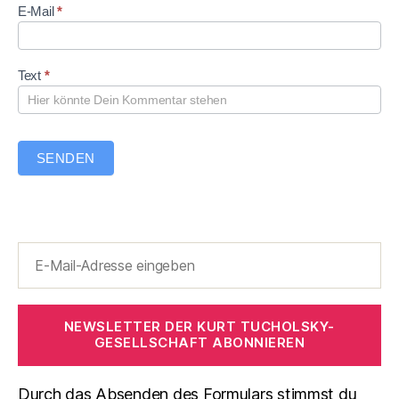
n
e
t
E-Mail
*
t
e
a
r
Text
*
SENDEN
NEWSLETTER DER KURT TUCHOLSKY-
GESELLSCHAFT ABONNIEREN
Durch das Absenden des Formulars stimmst du