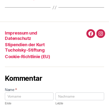
Impressum und
Faceboo
Ins
Datenschutz
Stipendien der Kurt
Tucholsky-Stiftung
Cookie-Richtlinie (EU)
Kommentar
K
Name
*
o
E
L
m
r
e
m
s
t
Erste
Letzte
e
t
z