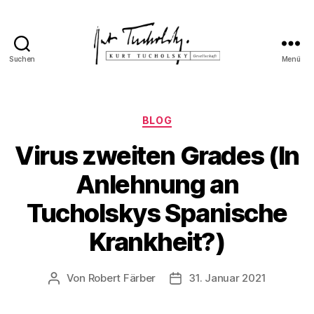
Suchen
Menü
Kurt
Tucholsky-
Gesellschaft
Kategorien
BLOG
Virus zweiten Grades (In
Anlehnung an
Tucholskys Spanische
Krankheit?)
Von
Robert Färber
31. Januar 2021
Beitragsautor
Veröffentlichungsdatum