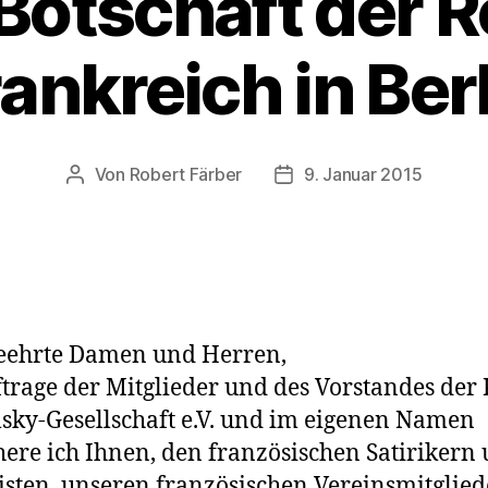
Botschaft der 
ankreich in Ber
Von
Robert Färber
9. Januar 2015
Beitragsautor
Veröffentlichungsdatum
eehrte Damen und Herren,
trage der Mitglieder und des Vorstandes der 
sky-Gesellschaft e.V. und im eigenen Namen
here ich Ihnen, den französischen Satirikern
isten, unseren französischen Vereinsmitglie