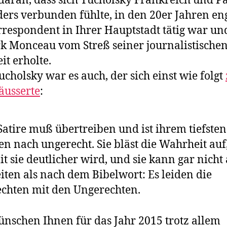
aran, dass sich Tucholsky Frankreich und Pa
ers verbunden fühlte, in den 20er Jahren en
rrespondent in Ihrer Hauptstadt tätig war un
k Monceau vom Streß seiner journalistische
it erholte.
ucholsky war es auch, der sich einst wie folgt
 äusserte
:
Satire muß übertreiben und ist ihrem tiefsten
n nach ungerecht. Sie bläst die Wahrheit auf
t sie deutlicher wird, und sie kann gar nicht
iten als nach dem Bibelwort: Es leiden die
chten mit den Ungerechten.
nschen Ihnen für das Jahr 2015 trotz allem