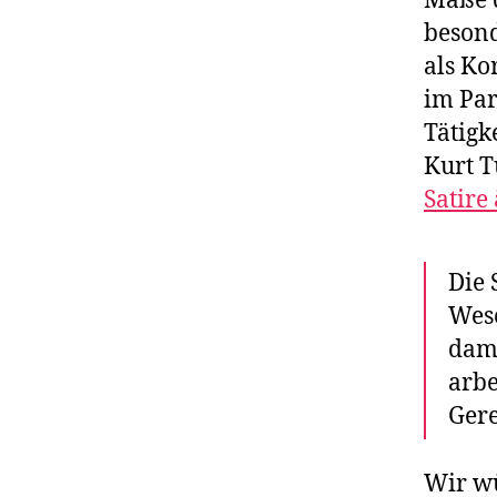
Maße d
besond
als Ko
im Par
Tätigke
Kurt T
Satire
Die 
Wese
dami
arbe
Gere
Wir wü