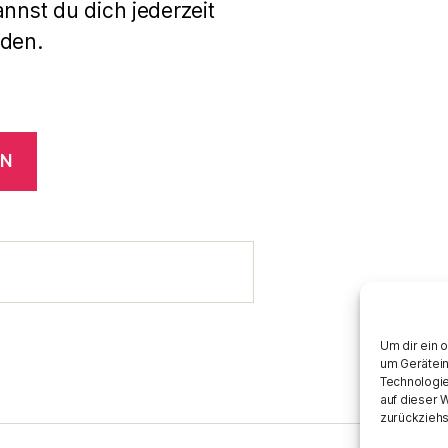
annst du dich jederzeit
den.
EN
Um dir ein 
um Gerätein
Technologie
auf dieser 
zurückziehs