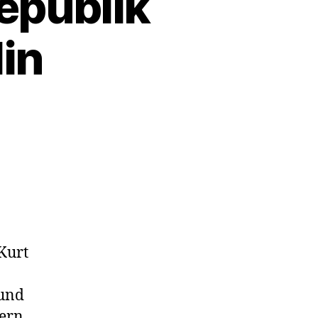
Republik
lin
Kurt
 und
dern