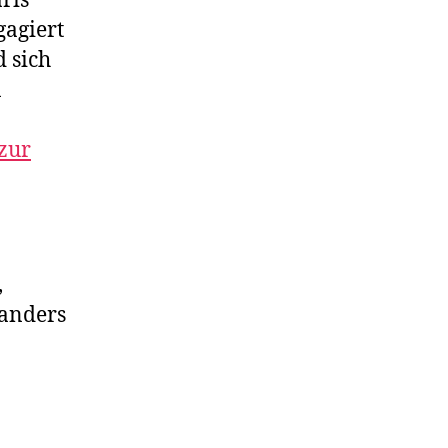
ris
gagiert
d sich
n
zur
,
 anders