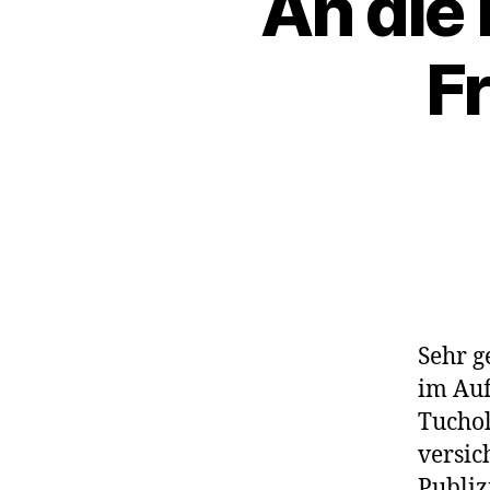
An die 
Fr
Sehr g
im Auf
Tuchol
versic
Publiz