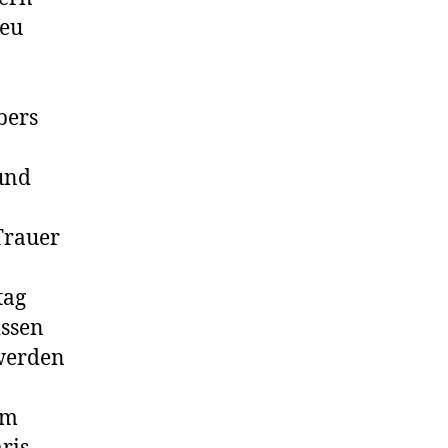
heu
bers
 und
Trauer
tag
issen
 werden
em