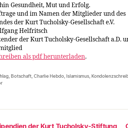
hin Gesundheit, Mut und Erfolg.
trage und im Namen der Mitglieder und des
ndes der Kurt Tucholsky-Gesellschaft e.V.
lfgang Helfritsch
zender der Kurt Tucholsky-Gesellschaft a.D. 
mitglied
hreiben als pdf herunterladen
.
hlag
,
Botschaft
,
Charlie Hebdo
,
Islamismus
,
Kondolenzschrei
rter
or
ipendien der Kurt Tucholsky-Stiftung