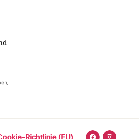
und
ben
,
Cookie-Richtlinie (EU)