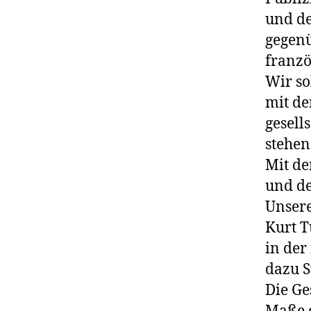
und de
gegen
franzö
Wir so
mit de
gesell
stehen
Mit de
und d
Unsere
Kurt T
in der
dazu S
Die Ge