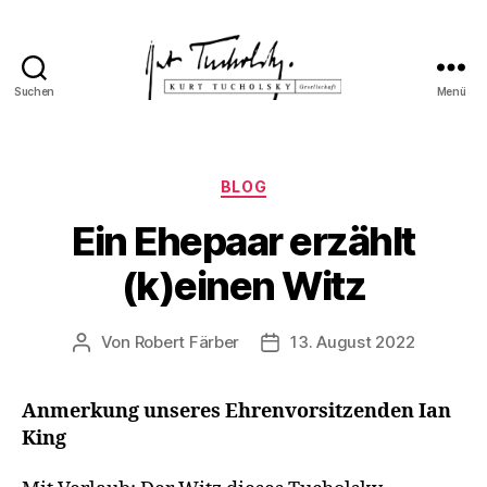
Suchen
Menü
Kurt
Tucholsky-
Gesellschaft
Kategorien
BLOG
Ein Ehepaar erzählt
(k)einen Witz
Von
Robert Färber
13. August 2022
Beitragsautor
Veröffentlichungsdatum
Anmerkung unseres Ehrenvorsitzenden Ian
King