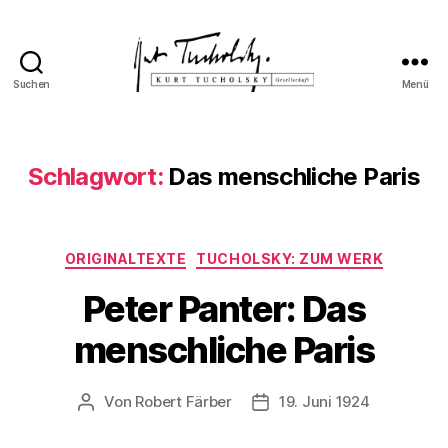
Suchen
Menü
Kurt
Tucholsky-
Gesellschaft
Schlagwort:
Das menschliche Paris
Kategorien
ORIGINALTEXTE
TUCHOLSKY: ZUM WERK
Peter Panter: Das
menschliche Paris
Von
Robert Färber
19. Juni 1924
Beitragsautor
Veröffentlichungsdatum