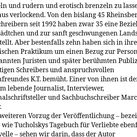
n und rudern und erotisch brenzeln zu lassen
us verlockend. Von den bislang 45 Rheins­be
chreibern seit 1992 haben zwar 35 eine Bezi
ädtchen und zur sanft geschwungenen Lands
tellt. Aber bestenfalls zehn haben sich in ih
rischen Praktikum um einen Bezug zur Person
nnten Ju­risten und später berühmten Publiz
itigen Schreibers und anspruchsvol­len
freundes K.T. bemüht. Einer von ihnen ist de
m lebende Jour­nalist, Interviewer,
alschriftsteller und Sachbuchschreiber Marc
.
weiteren Vorzug der Veröffentlichung – beze
e wie Tucholskys Tagebuch für Verliebte ebenf
velle – sehen wir darin, dass der Autor