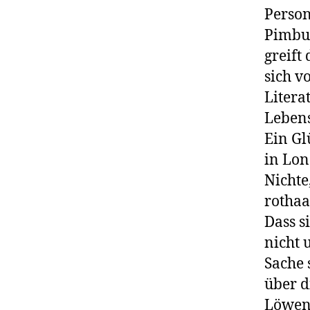
Person
Pimbus
greift
sich v
Litera
Lebens
Ein Gl
in Lon
Nichte
rothaa
Dass s
nicht 
Sache 
über d
Löwenb