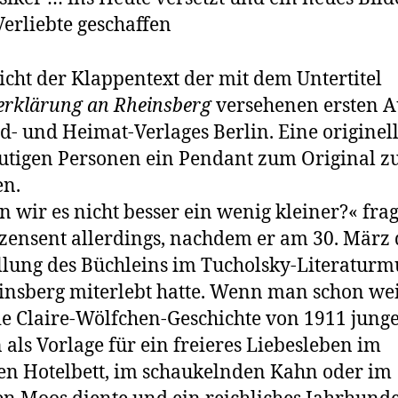
Verliebte geschaffen
icht der Klappentext der mit dem Untertitel
erklärung an Rheinsberg
versehenen ersten A
ld- und Heimat-Verlages Berlin. Eine originell
utigen Personen ein Pendant zum Original z
en.
n wir es nicht besser ein wenig kleiner?« frag
­zensent allerdings, nachdem er am 30. März 
llung des Büchleins im Tucholsky-Literaturm
insberg miterlebt hatte. Wenn man schon we
ie Claire-Wölf­chen-Geschichte von 1911 jung
 als Vorlage für ein freieres Liebesleben im
len Hotelbett, im schaukelnden Kahn oder im