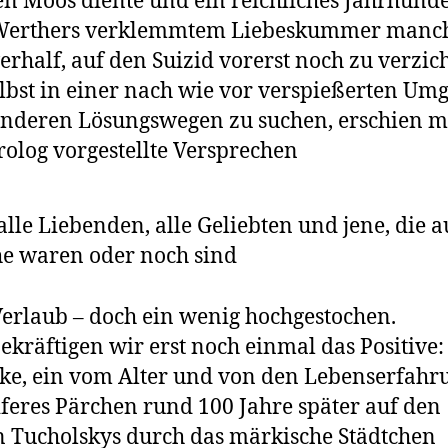
n Moos diente und ein reichliches Jahrhunde
Werthers ver­klemmtem Liebeskummer man
erhalf, auf den Suizid vorerst noch zu verzic
lbst in einer nach wie vor verspießerten U
nderen Lösungswegen zu suchen, erschien m
olog vorgestellte Versprechen
alle Liebenden, alle Geliebten und jene, die a
e waren oder noch sind
Verlaub – doch ein wenig hochgestochen.
ekräftigen wir erst noch einmal das Positive:
e, ein vom Alter und von den Lebenserfahr
iferes Pärchen rund 100 Jahre später auf den
 Tucholskys durch das märkische Städtchen