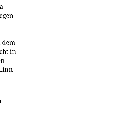
a­
gegen
d dem
cht in
en
 Linn
n