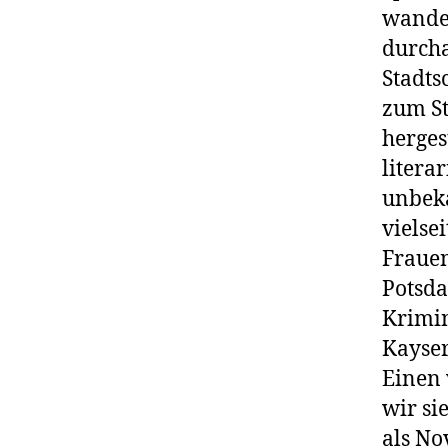
wandel
durcha
Stadts
zum St
herges
litera
unbeka
vielse
Frauen
Potsda
Krimin
Kayser
Einen 
wir si
als No