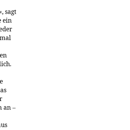
, sagt
e ein
eder
nmal
hen
ich.
e
das
r
 an –
aus