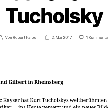
Tucholsky
Von
Robert Färber
2. Mai 2017
1 Kommenta
Beitragsautor
Veröffentlichungsdatum
nd Gilbert in Rheinsberg
 Kayser hat Kurt Tucholskys weltberühmten
siker … ins Heute versetzt und ein neues Bil