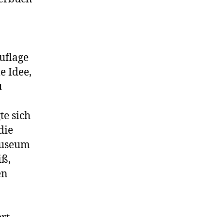
uflage
e Idee,
u
te sich
die
u­seum
iß,
en