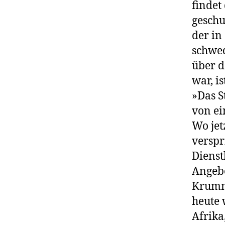
findet
geschu
der in
schwed
über d
war, is
»Das S
von ei
Wo jet
verspr
Dienst
Angebo
Krummh
heute 
Afrika