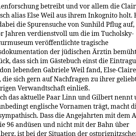
enforschung betreibt und vor allem die Clai
ch alias Else Weil aus ihrem Inkognito holt. 
 dabei die Spurensuche von Sunhild Pflug auf,
or Jahren verdienstvoll um die im Tucholsky-
turmuseum veröffentlichte tragische
dokumentation der jüdischen Ärztin bemüht
ück, dass sich im Gästebuch einst die Eintrag
don lebenden Gabriele Weil fand, Else-Claire
, die sich gern auf Nachfragen zu ihrer gelieb
ri­gen Verwandtschaft einließ.
ich das aktuelle Paar Linn und Gilbert nennt
unbedingt englische Vornamen trägt, macht d
sympathisch. Dass die Angejahrten mit dem 
ie 96 andüsen und nicht mit der Bahn über
erg, ist bei der Si­tuation der ostprignitzsch