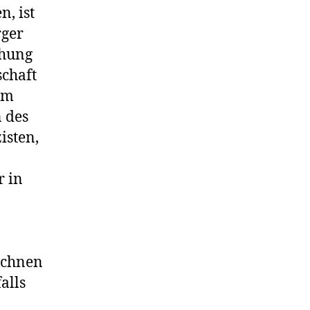
, ist
rger
ehung
chaft
rem
 des
isten,
r in
ichnen
alls