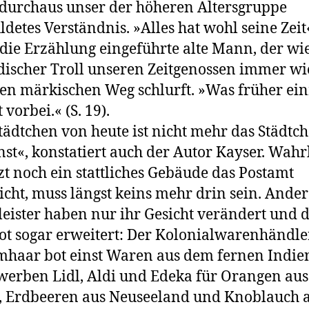
 durchaus unser der höheren Altersgruppe
ldetes Verständnis. »Alles hat wohl seine Zeit«
 die Erzählung eingeführte alte Mann, der wi
ischer Troll unseren Zeitgenossen immer wi
en märkischen Weg schlurft. »Was früher ei
t vorbei.« (S. 19).
tädtchen von heute ist nicht mehr das Städtc
nst«, konstatiert auch der Autor Kayser. Wahrl
zt noch ein stattliches Gebäude das Postamt
icht, muss längst keins mehr drin sein. Ander
leister haben nur ihr Gesicht verändert und 
t sogar erweitert: Der Kolonialwarenhändle
aar bot einst Waren aus dem fernen Indien
werben Lidl, Aldi und Edeka für Orangen aus
, Erdbeeren aus Neuseeland und Knoblauch 