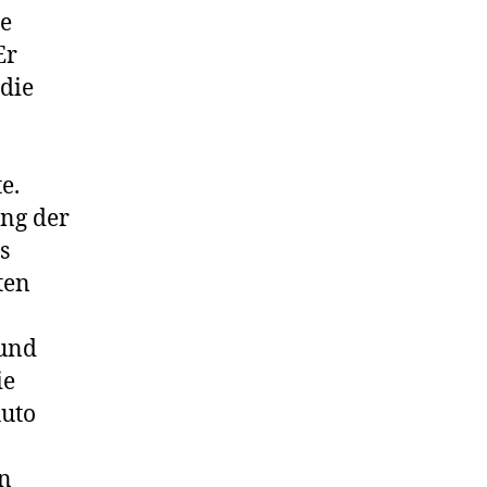
re
Er
 die
e.
ung der
s
ten
 und
ie
Auto
en