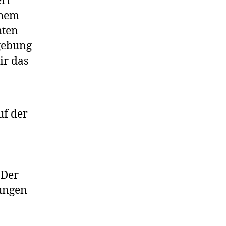
rt
chem
hten
mgebung
ir das
uf der
 Der
ungen