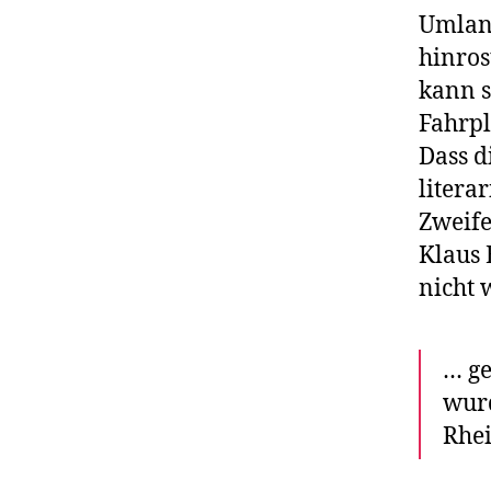
Umlan
hinros
kann s
Fahrpl
Dass d
litera
Zweife
Klaus 
nicht 
… ge
wurd
Rhei