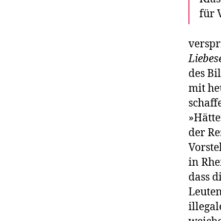
für 
verspr
Liebes
des Bi
mit he
schaff
»Hätte
der Re
Vorste
in Rhe
dass d
Leuten
illega