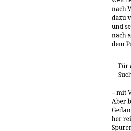
weiche
nach 
dazu v
und se
nach a
dem Pr
Für 
Such
– mit 
Aber b
Gedank
her re
Spuren