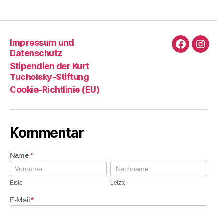
Impressum und
Faceboo
Ins
Datenschutz
Stipendien der Kurt
Tucholsky-Stiftung
Cookie-Richtlinie (EU)
Kommentar
K
Name
*
o
E
L
m
r
e
m
s
t
Erste
Letzte
e
t
z
n
e
t
E-Mail
*
t
e
a