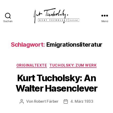
Suchen
Menü
Kurt
Tucholsky-
Gesellschaft
Schlagwort:
Emigrationsliteratur
Kategorien
ORIGINALTEXTE
TUCHOLSKY: ZUM WERK
Kurt Tucholsky: An
Walter Hasenclever
Von
Robert Färber
4. März 1933
Beitragsautor
Veröffentlichungsdatum