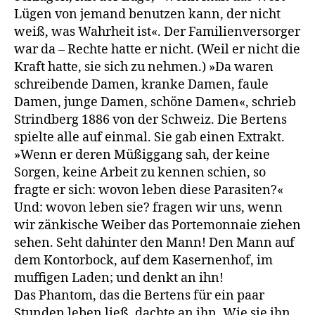
Lügen von jemand benutzen kann, der nicht
weiß, was Wahrheit ist«. Der Familienversorger
war da – Rechte hatte er nicht. (Weil er nicht die
Kraft hatte, sie sich zu nehmen.) »Da waren
schreibende Damen, kranke Damen, faule
Damen, junge Damen, schöne Damen«, schrieb
Strindberg 1886 von der Schweiz. Die Bertens
spielte alle auf einmal. Sie gab einen Extrakt.
»Wenn er deren Müßiggang sah, der keine
Sorgen, keine Arbeit zu kennen schien, so
fragte er sich: wovon leben diese Parasiten?«
Und: wovon leben sie? fragen wir uns, wenn
wir zänkische Weiber das Portemonnaie ziehen
sehen. Seht dahinter den Mann! Den Mann auf
dem Kontorbock, auf dem Kasernenhof, im
muffigen Laden; und denkt an ihn!
Das Phantom, das die Bertens für ein paar
Stunden leben ließ, dachte an ihn. Wie sie ihn