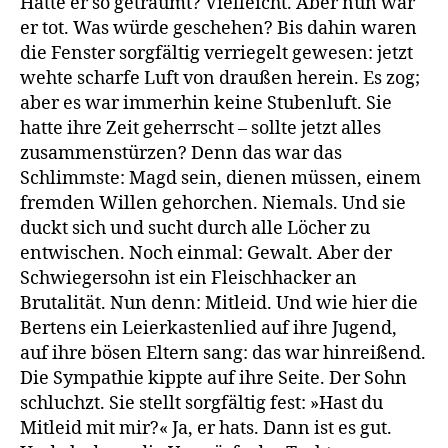
Hatte er so geträumt? Vielleicht. Aber nun war
er tot. Was würde geschehen? Bis dahin waren
die Fenster sorgfältig verriegelt gewesen: jetzt
wehte scharfe Luft von draußen herein. Es zog;
aber es war immerhin keine Stubenluft. Sie
hatte ihre Zeit geherrscht – sollte jetzt alles
zusammenstürzen? Denn das war das
Schlimmste: Magd sein, dienen müssen, einem
fremden Willen gehorchen. Niemals. Und sie
duckt sich und sucht durch alle Löcher zu
entwischen. Noch einmal: Gewalt. Aber der
Schwiegersohn ist ein Fleischhacker an
Brutalität. Nun denn: Mitleid. Und wie hier die
Bertens ein Leierkastenlied auf ihre Jugend,
auf ihre bösen Eltern sang: das war hinreißend.
Die Sympathie kippte auf ihre Seite. Der Sohn
schluchzt. Sie stellt sorgfältig fest: »Hast du
Mitleid mit mir?« Ja, er hats. Dann ist es gut.