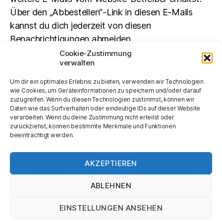
Über den „Abbestellen“-Link in diesen E-Mails
kannst du dich jederzeit von diesen
Benachrichtigungen abmelden.
Cookie-Zustimmung
verwalten
Suchen
Um dir ein optimales Erlebnis zu bieten, verwenden wir Technologien
SUCHEN
wie Cookies, um Geräteinformationen zu speichern und/oder darauf
zuzugreifen. Wenn du diesen Technologien zustimmst, können wir
Daten wie das Surfverhalten oder eindeutige IDs auf dieser Website
verarbeiten. Wenn du deine Zustimmung nicht erteilst oder
zurückziehst, können bestimmte Merkmale und Funktionen
beeinträchtigt werden.
AKZEPTIEREN
ABLEHNEN
© 2026
Kurt Tucholsky-Gesellschaft
Nach oben
↑
EINSTELLUNGEN ANSEHEN
Impressum und Datenschutz