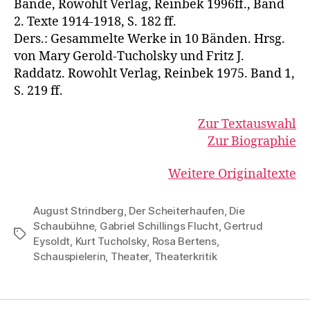
Bände, Rowohlt Verlag, Reinbek 1996ff., Band
2. Texte 1914-1918, S. 182 ff.
Ders.: Gesammelte Werke in 10 Bänden. Hrsg.
von Mary Gerold-Tucholsky und Fritz J.
Raddatz. Rowohlt Verlag, Reinbek 1975. Band 1,
S. 219 ff.
Zur Textauswahl
Zur Biographie
Weitere Originaltexte
August Strindberg
,
Der Scheiterhaufen
,
Die
Schaubühne
,
Gabriel Schillings Flucht
,
Gertrud
Schlagwörter
Eysoldt
,
Kurt Tucholsky
,
Rosa Bertens
,
Schauspielerin
,
Theater
,
Theaterkritik