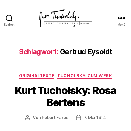
Suchen
Menü
Kurt
Tucholsky-
Gesellschaft
Schlagwort:
Gertrud Eysoldt
Kategorien
ORIGINALTEXTE
TUCHOLSKY: ZUM WERK
Kurt Tucholsky: Rosa
Bertens
Von
Robert Färber
7. Mai 1914
Beitragsautor
Veröffentlichungsdatum