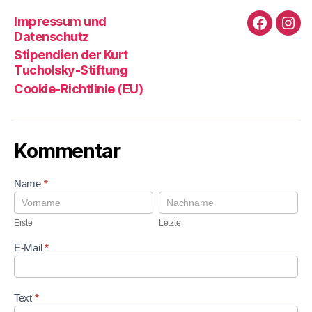
Impressum und
Faceboo
Ins
Datenschutz
Stipendien der Kurt
Tucholsky-Stiftung
Cookie-Richtlinie (EU)
Kommentar
K
Name
*
o
E
L
m
r
e
m
s
t
Erste
Letzte
e
t
z
n
e
t
E-Mail
*
t
e
a
r
Text
*