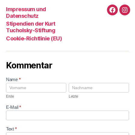
Impressum und
Faceboo
Ins
Datenschutz
Stipendien der Kurt
Tucholsky-Stiftung
Cookie-Richtlinie (EU)
Kommentar
K
Name
*
o
E
L
m
r
e
m
s
t
Erste
Letzte
e
t
z
n
e
t
E-Mail
*
t
e
a
r
Text
*