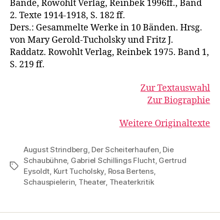
Bände, Rowohlt Verlag, Reinbek 1996ff., Band
2. Texte 1914-1918, S. 182 ff.
Ders.: Gesammelte Werke in 10 Bänden. Hrsg.
von Mary Gerold-Tucholsky und Fritz J.
Raddatz. Rowohlt Verlag, Reinbek 1975. Band 1,
S. 219 ff.
Zur Textauswahl
Zur Biographie
Weitere Originaltexte
August Strindberg
,
Der Scheiterhaufen
,
Die
Schaubühne
,
Gabriel Schillings Flucht
,
Gertrud
Schlagwörter
Eysoldt
,
Kurt Tucholsky
,
Rosa Bertens
,
Schauspielerin
,
Theater
,
Theaterkritik