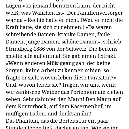
Lügen von jemand benutzen kann, der nicht
weiß, was Wahrheit ist«. Der Familienversorger
war da – Rechte hatte er nicht. (Weil er nicht die
Kraft hatte, sie sich zu nehmen.) »Da waren
schreibende Damen, kranke Damen, faule
Damen, junge Damen, schöne Damen«, schrieb
Strindberg 1886 von der Schweiz. Die Bertens
spielte alle auf einmal. Sie gab einen Extrakt.
»Wenn er deren Müßiggang sah, der keine
Sorgen, keine Arbeit zu kennen schien, so
fragte er sich: wovon leben diese Parasiten?«
Und: wovon leben sie? fragen wir uns, wenn
wir zänkische Weiber das Portemonnaie ziehen
sehen. Seht dahinter den Mann! Den Mann auf
dem Kontorbock, auf dem Kasernenhof, im
muffigen Laden; und denkt an ihn!
Das Phantom, das die Bertens für ein paar
Stunden leben ließ, dachte an ihn. Wie sie ihn