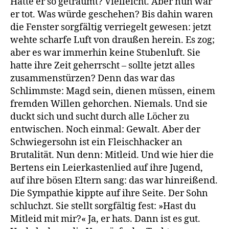
Hatte er so geträumt? Vielleicht. Aber nun war
er tot. Was würde geschehen? Bis dahin waren
die Fenster sorgfältig verriegelt gewesen: jetzt
wehte scharfe Luft von draußen herein. Es zog;
aber es war immerhin keine Stubenluft. Sie
hatte ihre Zeit geherrscht – sollte jetzt alles
zusammenstürzen? Denn das war das
Schlimmste: Magd sein, dienen müssen, einem
fremden Willen gehorchen. Niemals. Und sie
duckt sich und sucht durch alle Löcher zu
entwischen. Noch einmal: Gewalt. Aber der
Schwiegersohn ist ein Fleischhacker an
Brutalität. Nun denn: Mitleid. Und wie hier die
Bertens ein Leierkastenlied auf ihre Jugend,
auf ihre bösen Eltern sang: das war hinreißend.
Die Sympathie kippte auf ihre Seite. Der Sohn
schluchzt. Sie stellt sorgfältig fest: »Hast du
Mitleid mit mir?« Ja, er hats. Dann ist es gut.