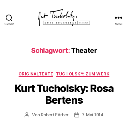
Suchen
Menü
Kurt
Tucholsky-
Gesellschaft
Schlagwort:
Theater
Kategorien
ORIGINALTEXTE
TUCHOLSKY: ZUM WERK
Kurt Tucholsky: Rosa
Bertens
Von
Robert Färber
7. Mai 1914
Beitragsautor
Veröffentlichungsdatum