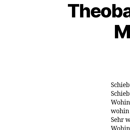
Theobal
M
Schieb
Schieb
Wohin 
wohin 
Sehr w
Wohin 