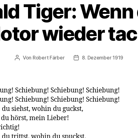
d Tiger: Wenn 
otor wieder tac
Von
Robert Färber
8. Dezember 1919
Beitragsautor
Veröffentlichungsdatum
ung! Schiebung! Schiebung! Schiebung!
ung! Schiebung! Schiebung! Schiebung!
du siehst, wohin du guckst,
du hörst, mein Lieber!
ichtig!
du trittst, wohin du spuckst,