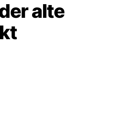
der alte
kt