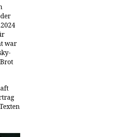
m
eder
.2024
ür
ht war
sky-
„Brot
aft
rtrag
 Texten