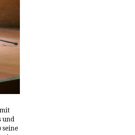
 mit
s und
 seine