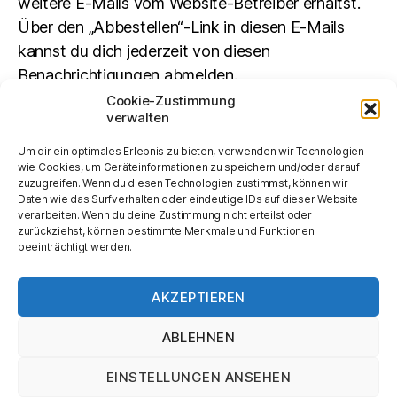
weitere E-Mails vom Website-Betreiber erhältst.
Über den „Abbestellen“-Link in diesen E-Mails
kannst du dich jederzeit von diesen
Benachrichtigungen abmelden.
Cookie-Zustimmung
verwalten
Suchen
Um dir ein optimales Erlebnis zu bieten, verwenden wir Technologien
SUCHEN
wie Cookies, um Geräteinformationen zu speichern und/oder darauf
zuzugreifen. Wenn du diesen Technologien zustimmst, können wir
Daten wie das Surfverhalten oder eindeutige IDs auf dieser Website
verarbeiten. Wenn du deine Zustimmung nicht erteilst oder
zurückziehst, können bestimmte Merkmale und Funktionen
beeinträchtigt werden.
AKZEPTIEREN
ABLEHNEN
© 2026
Kurt Tucholsky-Gesellschaft
Nach oben
↑
EINSTELLUNGEN ANSEHEN
Impressum und Datenschutz