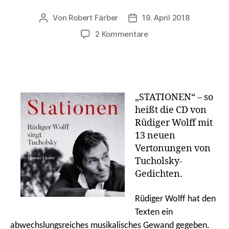
Von
Robert Färber
19. April 2018
Beitragsautor
Veröffentlichungsdatum
zu
2 Kommentare
[Rezension]
Rüdiger
Wolff
vertont
Tucholsky-
„STATIONEN“ – so
Texte
heißt die CD von
Rüdiger Wolff mit
13 neuen
Vertonungen von
Tucholsky-
Gedichten.
Rüdiger Wolff hat den
Texten ein
abwechslungsreiches musikalisches Gewand gegeben.