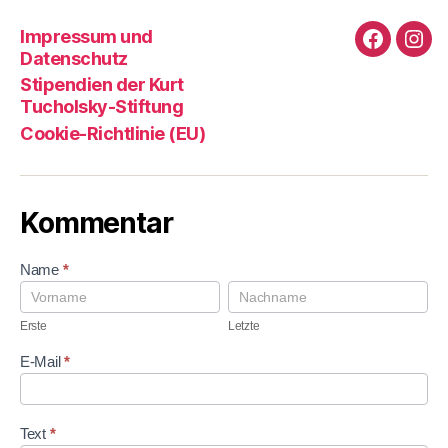
Impressum und
Faceboo
Ins
Datenschutz
Stipendien der Kurt
Tucholsky-Stiftung
Cookie-Richtlinie (EU)
Kommentar
K
Name
*
o
E
L
m
r
e
m
s
t
Erste
Letzte
e
t
z
n
e
t
E-Mail
*
t
e
a
r
Text
*