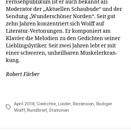
Fernsehpublikum ist er auch bekannt als
Moderator der „Aktuellen Schaubude“ und der
Sendung „Wunderschöner Norden“. Seit gut
zehn Jahren konzentriert sich Wolff auf
Literatur-Vertonun­gen. Er komponiert am
Klavier die Melodien zu den Gedichten seiner
Lieblings­lyriker. Seit zwei Jahren lebt er mit
einer schweren, unheilbaren Muskelerkran­
kung.
Robert Färber
April 2018
,
Gedichte
,
Lieder
,
Rezension
,
Rüdiger
Schlagwörter
Wolff
,
Rundbrief
,
Stationen