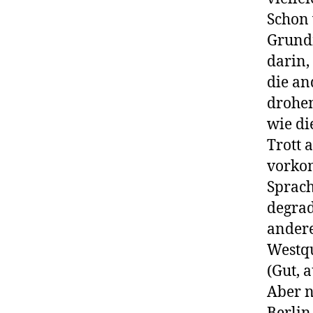
Schon 
Grundm
darin,
die an
drohen
wie di
Trott 
vorko
Sprach
degrad
andere
Westqu
(Gut, 
Aber n