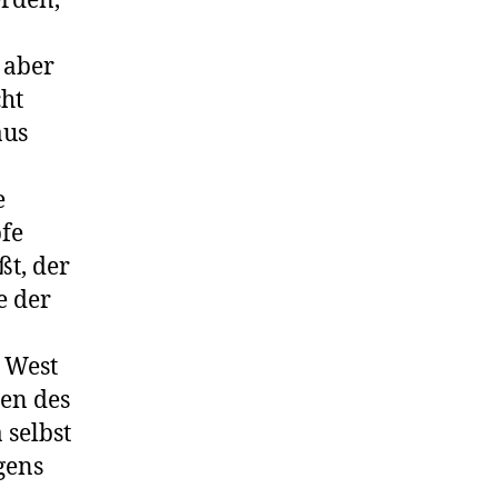
erden,
 aber
cht
aus
e
pfe
ßt, der
e der
 West
len des
 selbst
gens