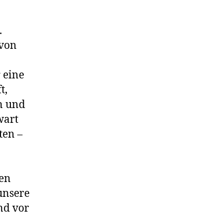
.
 von
 eine
t,
n und
wart
ten –
gen
unsere
nd vor