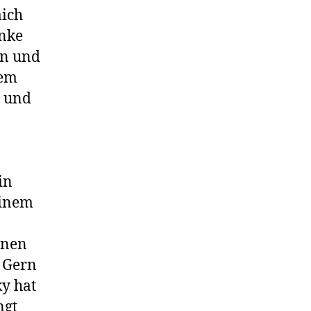
mich
anke
hn und
nem
r und
in
einem
enen
? Gern
ky hat
ngt