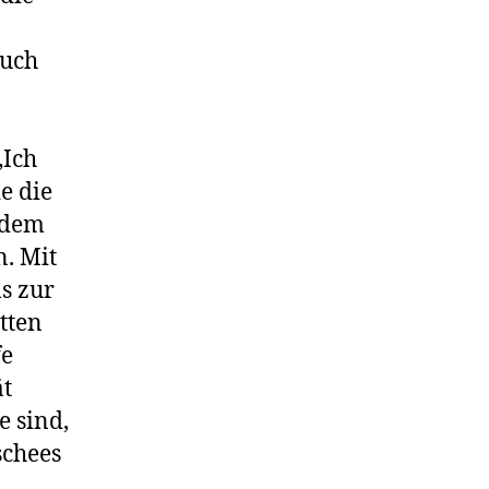
auch
„Ich
e die
ndem
n. Mit
s zur
tten
fe
ät
 sind,
schees