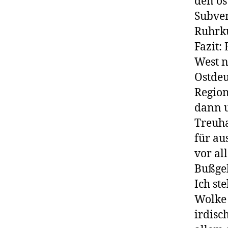
den os
Subven
Ruhrku
Fazit:
West n
Ostdeu
Region
dann 
Treuha
für au
vor al
Bußgel
Ich st
Wolke 
irdisc