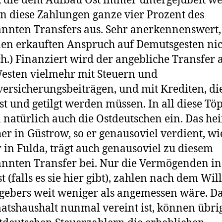
, die dem Aufbau Ost immer untergejubelt w
 diese Zahlungen ganze vier Prozent des
nnten Transfers aus. Sehr anerkennenswert,
nen erkauften Anspruch auf Demutsgesten ni
ch.) Finanziert wird der angebliche Transfer 
sten vielmehr mit Steuern und
versicherungsbeiträgen, und mit Krediten, di
st und getilgt werden müssen. In all diese Tö
 natürlich auch die Ostdeutschen ein. Das hei
her in Güstrow, so er genausoviel verdient, wi
 in Fulda, trägt auch genausoviel zu diesem
nnten Transfer bei. Nur die Vermögenden in
t (falls es sie hier gibt), zahlen nach dem Wil
gebers weit weniger als angemessen wäre. Da
aatshaushalt nunmal vereint ist, können übri