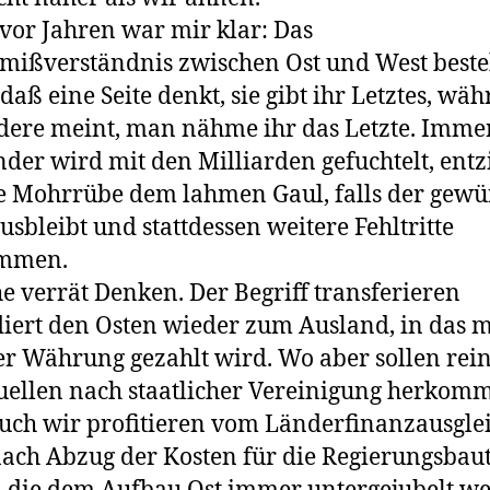
vor Jahren war mir klar: Das
ißverständnis zwischen Ost und West beste
 daß eine Seite denkt, sie gibt ihr Letztes, wä
dere meint, man nähme ihr das Letzte. Imme
der wird mit den Milliarden gefuchtelt, ent
e Mohrrübe dem lahmen Gaul, falls der gewü
ausbleibt und stattdessen weitere Fehltritte
mmen.
e verrät Denken. Der Begriff transferieren
iert den Osten wieder zum Ausland, in das m
r Währung gezahlt wird. Wo aber sollen rei
ellen nach staatlicher Vereinigung herkom
auch wir profitieren vom Länderfinanzausglei
ach Abzug der Kosten für die Regierungsbau