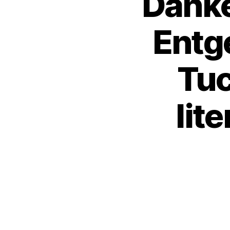
Danke
Entg
Tuc
lit