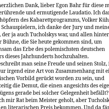
erzlichen Dank, lieber Egon Bahr für diese 
erührende und ermutigende Laudatio. Ich d
höpfern des Kabarettprogramms, Volker Kü
 Schauspielern, ich danke der Jury und mei
, der ja auch Tucholskys war, und allen hinte
r Bühne, die Sie heute gekommen sind, um
sam das Erbe des polemischsten deutschen
rs dieses Jahrhunderts hochzuhalten.
schreibt man seine Freude und seinen Stolz, 
nur irgend eine Art von Zusammenhang mit 
rischen Vorbild gerückt worden zu sein, und
zeitig die Demut, die einen angesichts des eig
gens gerade bei solcher Gelegenheit befällt
ich mir Rat beim Meister geholt, aber Tuchols
nen literarischen Preis bekommen. Und da fä