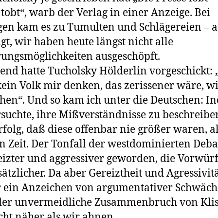
 tobt“, warb der Verlag in einer Anzeige. Bei
en kam es zu Tumulten und Schlägereien – 
igt, wir haben heute längst nicht alle
rungsmöglichkeiten ausgeschöpft.
tend hatte Tucholsky Hölderlin vorgeschickt: 
ein Volk mir denken, das zerissener wäre, wi
hen“. Und so kam ich unter die Deutschen: I
rsuchte, ihre Mißverständnisse zu beschreibe
folg, daß diese offenbar nie größer waren, al
en Zeit. Der Tonfall der westdominierten Deba
reizter und aggressiver geworden, die Vorwür
ätzlicher. Da aber Gereiztheit und Agressivit
ein Anzeichen von argumentativer Schwäche
der unvermeidliche Zusammenbruch von Kli
icht näher als wir ahnen.