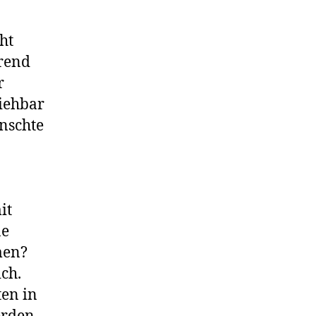
ht
hrend
r
ziehbar
nschte
it
ne
men?
ch.
ten in