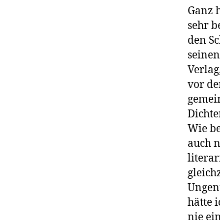
Ganz h
sehr b
den Sc
seinen
Verlag
vor de
gemein
Dichte
Wie be
auch 
litera
gleich
Ungenü
hätte 
nie ei