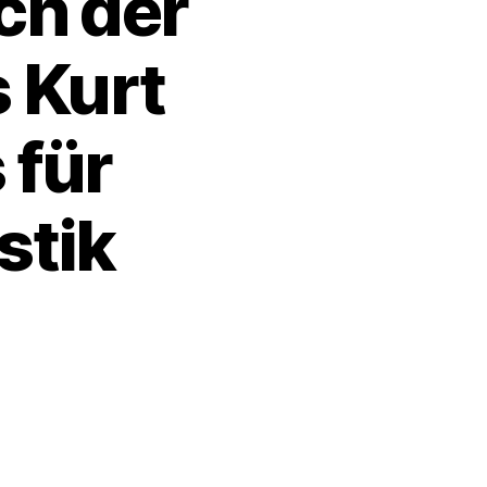
ch der
 Kurt
 für
stik