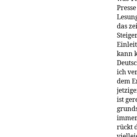
Presse
Lesung
das ze
Steige
Einlei
kann k
Deutsc
ich ve
dem Er
jetzig
ist ge
grunds
immer 
rückt 
vielle