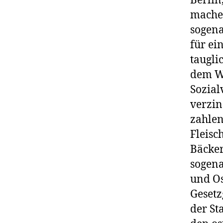
Berlin
machen
sogena
für ei
taugli
dem We
Sozial
verzin
zahlen
Fleisc
Bäcker
sogena
und Os
Gesetz
der St