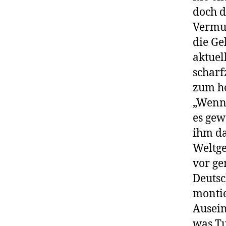
doch d
Vermut
die Ge
aktuel
scharf
zum he
„Wenn 
es gew
ihm da
Weltge
vor ge
Deutsc
montie
Ausein
was Tu