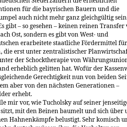
tdeutschen Steuerzahlern die erheblichen
tionen für die bayrischen Bauern und die
mpel auch nicht mehr ganz gleichgültig sein
 Es gibt – so gesehen – keinen reinen Transfer
ach Ost, sondern es gibt von West- und
tschen erarbeitete staatliche Fördermittel für
, die erst unter zentralistischer Planwirtschaf
unter der Schocktherapie von Währungsunio
nd erheblich gelitten hat. Wofür der Kassen
sgleichende Gerechtigkeit nun von beiden Sei
lem aber von den nächsten Generationen –
der erhebt.
elle mir vor, wie Tucholsky auf seiner jenseiti
sitzt, mit den Beinen baumelt und sich über 
hen Hahnenkämpfe belustigt. Sehr komisch u