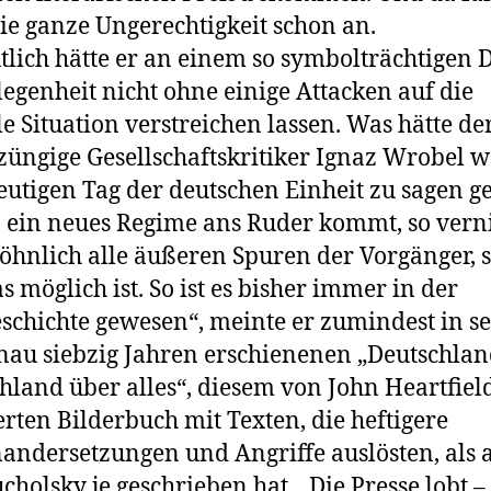
ie ganze Ungerechtigkeit schon an.
lich hätte er an einem so symbolträchtigen
legenheit nicht ohne einige Attacken auf die
le Situation verstreichen lassen. Was hätte de
züngige Gesellschaftskritiker Ignaz Wrobel 
utigen Tag der deutschen Einheit zu sagen g
ein neues Regime ans Ruder kommt, so verni
öhnlich alle äußeren Spuren der Vorgänger, 
s möglich ist. So ist es bisher immer in der
schichte gewesen“, meinte er zumindest in s
nau siebzig Jahren erschienenen „Deutschlan
hland über alles“, diesem von John Heartfiel
rten Bilderbuch mit Texten, die heftigere
andersetzungen und Angriffe auslösten, als a
cholsky je geschrieben hat. „Die Presse lobt –