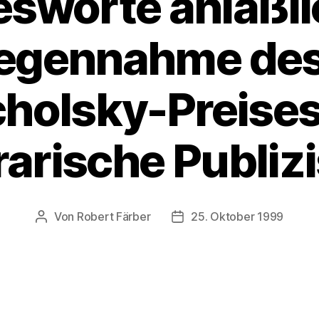
sworte anläßli
egennahme des
holsky-Preises
erarische Publizi
Von
Robert Färber
25. Oktober 1999
Beitragsautor
Veröffentlichungsdatum