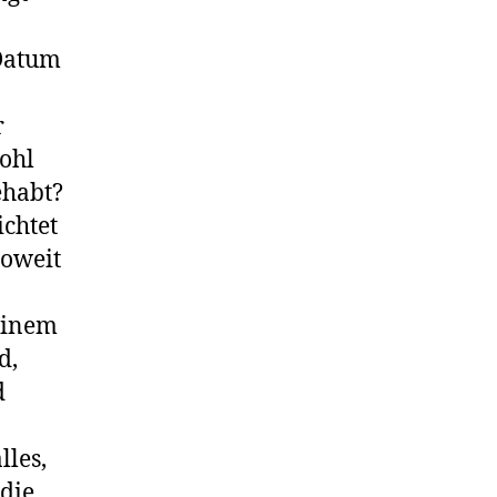
 Datum
r
wohl
ehabt?
chtet
soweit
einem
d,
d
lles,
 die