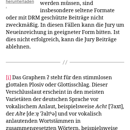
herunterladen
werden müssen, sind
.
insbesondere seltene Formate
oder mit DRM geschützte Beiträge nicht
zweckmäßig. In diesen Fällen kann die Jury um
Neueinreichung in geeigneter Form bitten. Ist
dies nicht erfolgreich, kann die Jury Beiträge
ablehnen.
[i]
Das Graphem ʔ steht für den stimmlosen
glottalen Plosiv oder Glottisschlag. Dieser
Verschlusslaut erscheint in den meisten
Varietäten der deutschen Sprache vor
vokalischem Anlaut, beispielsweise
Acht
[ˈʔaxt],
der
Alte
[deːɐ̯ ˈʔaltʰə] und vor vokalisch
anlautenden Wortstämmen in
zusammengesetzten Wörtern, beispielsweise