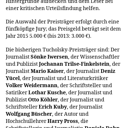
Hintergründe aufdecken und dem Leser bei
einer kritischen Urteilsfindung helfen.
Die Auswahl der Preisträger erfolgt durch eine
fünfköpfige Jury; das Preisgeld beträgt seit dem
Jahr 2015 5.000 € (bis 2013: 3.000 €).
Die bisherigen Tucholsky-Preisträger sind: Der
Journalist
Sönke Iwersen
, der Wissenschaftler
und Publizist
Jochanan Trilse-Finkelstein
, der
Journalist
Mario Kaiser
, der Journalist
Deniz
Yücel
, der Journalist und Literaturkritiker
Volker Weidermann
, der Schriftsteller und
Satiriker
Lothar Kusche
, der Journalist und
Publizist
Otto Köhler
, der Journalist und
Schriftsteller
Erich Kuby
, der Journalist
Wolfgang Büscher
, der Autor und
Hochschullehrer
Harry Pross
, die