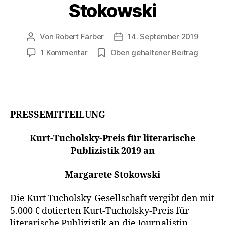
Stokowski
Von
Robert Färber
14. September 2019
Beitragsautor
Veröffentlichungsdatum
zu
1 Kommentar
Oben gehaltener Beitrag
Kurt
Tucholsky-
Preis
2019
an
PRESSEMITTEILUNG
Margarete
Stokowski
Kurt-Tucholsky-Preis für literarische
Publizistik 2019 an
Margarete Stokowski
Die Kurt Tucholsky-Gesellschaft vergibt den mit
5.000 € dotierten Kurt-Tucholsky-Preis für
literarische Publizistik an die Journalistin