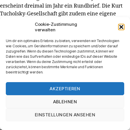
erscheint dreimal im Jahr ein Rundbrief. Die Kurt
Tucholsky-Gesellschaft gibt zudem eine eigene
Schriftenreihe heraus, in der vorrangig die
Cookie-Zustimmung
Dokumentationen der von ihr organisierten
verwalten
wissenschaftlichen Tagungen erscheinen. Den
Um dir ein optimales Erlebnis zu bieten, verwenden wir Technologien
jährlichen Höhepunkt der Vereinstätigkeit bilden
wie Cookies, um Geräteinformationen zu speichern und/oder darauf
zuzugreifen. Wenn du diesen Technologien zustimmst, können wir
Tagungen mit wissenschaftlichen Kolloquien,
Daten wie das Surfverhalten oder eindeutige IDs auf dieser Website
Vorträgen, Exkursionen und kulturellen
verarbeiten. Wenn du deine Zustimmung nicht erteilst oder
zurückziehst, können bestimmte Merkmale und Funktionen
Veranstaltungen. Aller zwei Jahre vergibt sie den
beeinträchtigt werden.
Kurt Tucholsky Preis für literarische Publizistik.
Die nächste Tagung der Kurt Tucholsky-Gesellschaft
AKZEPTIEREN
findet vom 12. bis 14. Oktober 2018 in Leipzig unter
dem Thema »Dürfen darf man alles« statt. Das
ABLEHNEN
aktuelle Tagungsprogramm ist
auf der Website
EINSTELLUNGEN ANSEHEN
einzusehen
. Dort besteht auch die Möglichkeit,
sich
anzumelden
.