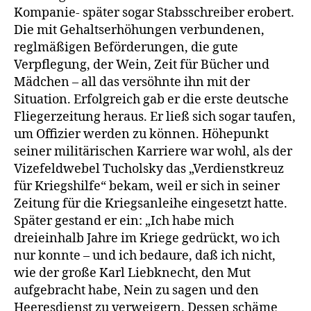
Kompanie- später sogar Stabsschreiber erobert.
Die mit Gehaltserhöhungen verbundenen,
reglmäßigen Beförderungen, die gute
Verpflegung, der Wein, Zeit für Bücher und
Mädchen – all das versöhnte ihn mit der
Situation. Erfolgreich gab er die erste deutsche
Fliegerzeitung heraus. Er ließ sich sogar taufen,
um Offizier werden zu können. Höhepunkt
seiner militärischen Karriere war wohl, als der
Vizefeldwebel Tucholsky das „Verdienstkreuz
für Kriegshilfe“ bekam, weil er sich in seiner
Zeitung für die Kriegsanleihe eingesetzt hatte.
Später gestand er ein: „Ich habe mich
dreieinhalb Jahre im Kriege gedrückt, wo ich
nur konnte – und ich bedaure, daß ich nicht,
wie der große Karl Liebknecht, den Mut
aufgebracht habe, Nein zu sagen und den
Heeresdienst zu verweigern. Dessen schäme