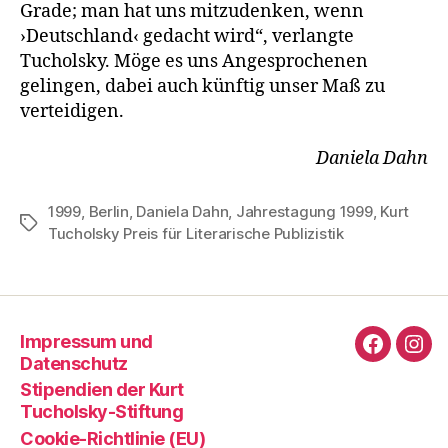
Grade; man hat uns mitzudenken, wenn
›Deutschland‹ gedacht wird“, verlangte
Tucholsky. Möge es uns Angesprochenen
gelingen, dabei auch künftig unser Maß zu
verteidigen.
Daniela Dahn
1999
,
Berlin
,
Daniela Dahn
,
Jahrestagung 1999
,
Kurt
Schlagwörter
Tucholsky Preis für Literarische Publizistik
Impressum und
Faceboo
Ins
Datenschutz
Stipendien der Kurt
Tucholsky-Stiftung
Cookie-Richtlinie (EU)