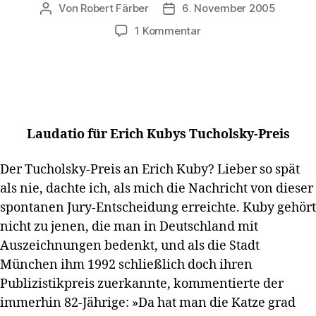
Von
Robert Färber
6. November 2005
Beitragsautor
Veröffentlichungsdatum
zu
1 Kommentar
Laudatio
für
Erich
Kuby
zur
Verleihung
Laudatio für Erich Kubys Tucholsky-Preis
des
Kurt-
Der Tucholsky-Preis an Erich Kuby? Lieber so spät
Tucholsky-
Preises
als nie, dachte ich, als mich die Nachricht von dieser
spontanen Jury-Entscheidung erreichte. Kuby gehört
nicht zu jenen, die man in Deutschland mit
Auszeichnungen bedenkt, und als die Stadt
München ihm 1992 schließlich doch ihren
Publizistikpreis zuerkannte, kommentierte der
immerhin 82-Jährige: »Da hat man die Katze grad