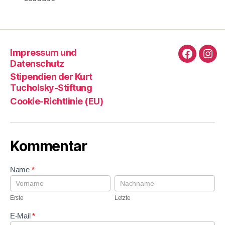
Impressum und
Faceboo
Ins
Datenschutz
Stipendien der Kurt
Tucholsky-Stiftung
Cookie-Richtlinie (EU)
Kommentar
K
Name
*
o
E
L
m
r
e
m
s
t
Erste
Letzte
e
t
z
n
e
t
E-Mail
*
t
e