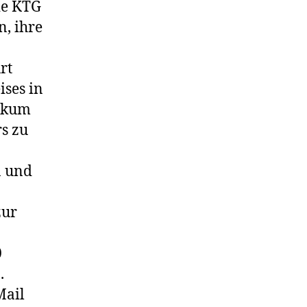
ie KTG
n, ihre
rt
ses in
likum
rs zu
n und
zur
0
.
Mail