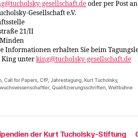
ng@tucholsky-gesellschaft.de
oder per Post an
ucholsky-Gesellschaft e.V.
ftsstelle
straße 21/II
 Minden
e Informationen erhalten Sie beim Tagungsle
n King unter
king@tucholsky-gesellschaft.de
n
,
Call for Papers
,
CfP
,
Jahrestagung
,
Kurt Tucholsky
,
rter
wuchswissenschaftler
,
Qualifizierungsschriften
,
Weltbühne
ipendien der Kurt Tucholsky-Stiftung