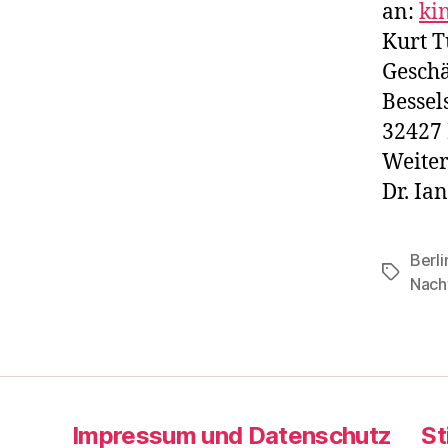
an:
ki
Kurt T
Geschä
Bessel
32427
Weiter
Dr. Ia
Berli
Schlagwö
Nach
Impressum und Datenschutz
St