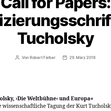
Call for Papers:
izierungsschri
Tucholsky
Von
Robert Färber
29. März 2016
Beitragsautor
Veröffentlichungsdatum
olsky, ›Die Weltbühne‹ und Europa«
e wissenschaftliche Tagung der Kurt Tucholsk