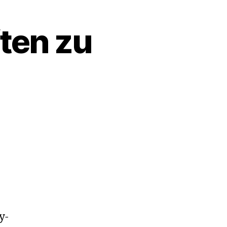
ften zu
y-