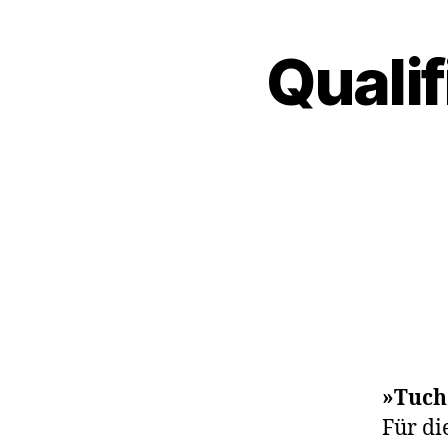
Qualif
»Tuch
Für di