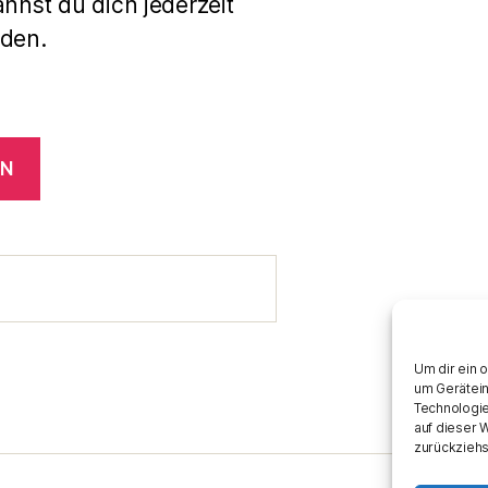
annst du dich jederzeit
den.
EN
Um dir ein 
um Gerätein
Technologie
auf dieser 
zurückziehs