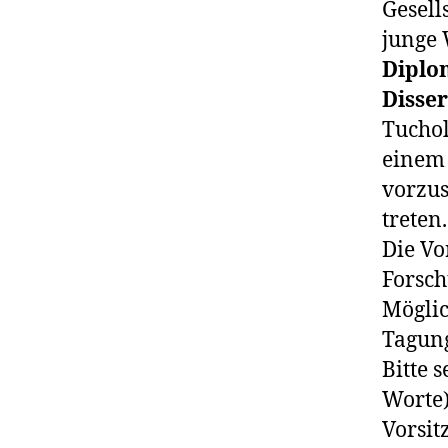
Gesell
junge 
Diplo
Disse
Tuchol
einem 
vorzus
treten.
Die Vo
Forsch
Möglic
Tagung
Bitte 
Worte)
Vorsit