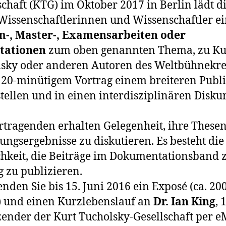
schaft (KTG) im Oktober 2017 in Berlin lädt d
Wissenschaftlerinnen und Wissenschaftler ei
m-, Master-, Examensarbeiten oder
rtationen
zum oben genannten Thema, zu Ku
sky oder anderen Autoren des Weltbühnekrei
20-minütigem Vortrag einem breiteren Pub
tellen und in einen interdisziplinären Disku
rtragenden erhalten Gelegenheit, ihre These
ungsergebnisse zu diskutieren. Es besteht die
hkeit, die Beiträge im Dokumentationsband 
 zu publizieren.
senden Sie bis 15. Juni 2016 ein Exposé (ca. 20
 und einen Kurzlebenslauf an
Dr. Ian King
, 1
zender der Kurt Tucholsky-Gesellschaft per e