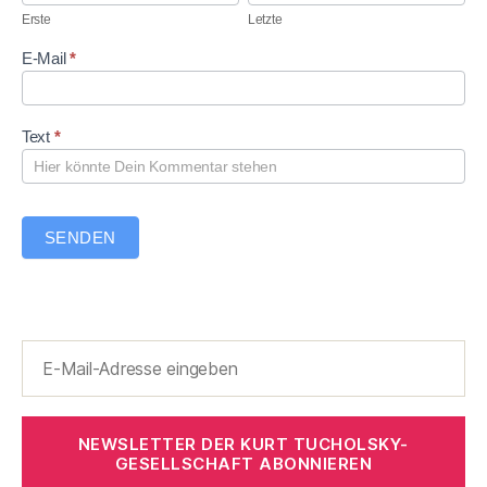
m
s
t
Erste
Letzte
e
t
z
n
e
t
E-Mail
*
t
e
a
r
Text
*
SENDEN
NEWSLETTER DER KURT TUCHOLSKY-
GESELLSCHAFT ABONNIEREN