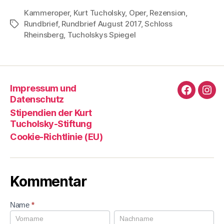
Kammeroper
,
Kurt Tucholsky
,
Oper
,
Rezension
,
Rundbrief
,
Rundbrief August 2017
,
Schloss
Schlagwörter
Rheinsberg
,
Tucholskys Spiegel
Impressum und
Faceboo
Ins
Datenschutz
Stipendien der Kurt
Tucholsky-Stiftung
Cookie-Richtlinie (EU)
Kommentar
K
Name
*
o
E
L
m
r
e