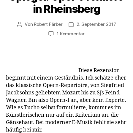
in Rheinsberg
Von
Robert Färber
2. September 2017
Beitragsautor
Veröffentlichungsdatum
zu
1 Kommentar
[Rezension]
Tucholskys
Spiegel:
Oper-
Premiere
Diese Rezension
in
beginnt mit einem Geständnis. Ich schätze eher
Rheinsberg
das klassische Opern-Repertoire, von Siegfried
Jacobsohns geliebtem Mozart bis zu SJs Feind
Wagner. Bin also Opern-Fan, aber kein Experte.
Wie es Tucho selbst formulierte, kommt es im
Künstlerischen nur auf ein Kriterium an: die
Gänsehaut. Bei moderner E-Musik fehlt sie sehr
häufig bei mir.