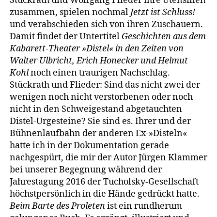
Stückrath und Wolfgang Flieder ihre Utensilien
zusammen, spielen noch­mal
Jetzt ist Schluss!
und verabschieden sich von ihren Zuschauern.
Damit findet der Untertitel
Geschichten aus dem
Kabarett-Theater »Distel« in den Zeiten von
Walter Ulbricht, Erich Honecker und Helmut
Kohl
noch einen traurigen Nachschlag.
Stückrath und Flieder: Sind das nicht zwei der
wenigen noch nicht verstor­benen oder noch
nicht in den Schweigestand abgetauchten
Distel-Urge­steine? Sie sind es. Ihrer und der
Bühnenlaufbahn der anderen Ex-»Dis­teln«
hatte ich in der Dokumentation gerade
nachgespürt, die mir der Au­tor Jürgen Klammer
bei unserer Begegnung während der
Jahrestagung 2016 der Tucholsky-Gesellschaft
höchstpersönlich in die Hände gedrückt hatte.
Beim Barte des Proleten
ist ein rundherum