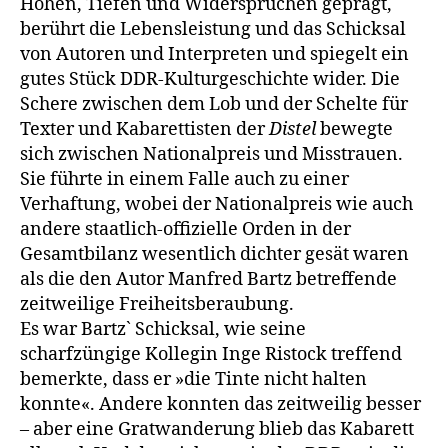
Höhen, Tiefen und Wider­sprüchen geprägt,
berührt die Lebensleistung und das Schicksal
von Au­toren und Interpreten und spiegelt ein
gutes Stück DDR-Kulturgeschichte wider. Die
Schere zwischen dem Lob und der Schelte für
Texter und Kaba­rettisten der
Distel
bewegte
sich zwischen Nationalpreis und Misstrauen.
Sie führte in einem Falle auch zu einer
Verhaftung, wobei der National­preis wie auch
andere staatlich-offizielle Orden in der
Gesamtbilanz we­sentlich dichter gesät waren
als die den Autor Manfred Bartz betreffende
zeitweilige Freiheitsberaubung.
Es war Bartz` Schicksal, wie seine
scharfzüngige Kollegin Inge Ristock tref­fend
bemerkte, dass er »die Tinte nicht halten
konnte«. Andere konnten das zeitweilig besser
– aber eine Gratwanderung blieb das Kabarett