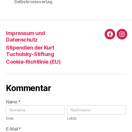
Selbstironieverlag
Impressum und
Faceboo
Ins
Datenschutz
Stipendien der Kurt
Tucholsky-Stiftung
Cookie-Richtlinie (EU)
Kommentar
K
Name
*
o
E
L
m
r
e
m
s
t
Erste
Letzte
e
t
z
n
e
t
E-Mail
*