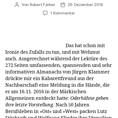
Von
Robert Färber
29. Dezember 2016
Beitragsautor
Veröffentlichungsdatum
zu
1 Kommentar
[Rezension]
Beim
Barte
des
Proleten
Das hat schon mit
Ironie des Zufalls zu tun, und mit Wehmut
auch. Ausgerechnet während der Lektüre des
272 Seiten umfassenden, spannenden und sehr
in­formativen Almanachs von Jürgen Klammer
drückte mir ein Kabarettfreund aus der
Nachbarschaft eine Meldung in die Hände, die
er am 16.11. 2016 in der Märkischen
Allgemeinen entdeckt hatte:
Oderhähne geben
ihre letzte Vorstellung
. Nach 50 Jahren
Berufsleben in »Ost« und »West« packen Lutz