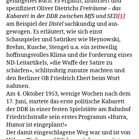
gelungenes Buch. Es ergänzt, illustriert und
spezifiziert Oliver Dietrichs
Freiräume – das
Kabarett in der DDR zwischen MfS und SED
[1]
am Beispiel der
Distel
sachkundig und aus­
gewogen. Es erläutert, wie sich einst
Schauspieler und Satiriker wie Heynowski,
Brehm, Kusche, Stengel u.a. ein zeitweilig
hoffnungsvolles Kli­ma und die Forderung eines
ND-Leitartikels, »die Waffe der Satire zu
schärfen«, schlitzohrig zunutze machten und
den Berliner OB Friedrich Ebert beim Wort
nahmen.
Am 4. Oktober 1953, wenige Wochen nach dem
17. Juni, startete das er­ste politische Kabarett
der DDR in einer festen Spielstätte am Bahnhof
Friedrichstraße sein erstes Programm »Hurra,
Humor ist eingeplant!«
Der damit eingeschlagene Weg war und ist von