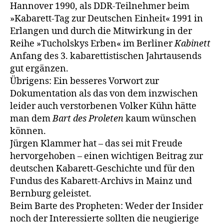
Hannover 1990, als DDR-Teilnehmer beim
»Kabarett-Tag zur Deut­schen Einheit« 1991 in
Erlangen und durch die Mitwirkung in der
Reihe »Tucholskys Erben« im Berliner
Kabinett
Anfang des 3. kabarettistischen Jahrtausends
gut ergänzen.
Übrigens: Ein besseres Vorwort zur
Dokumentation als das von dem in­zwischen
leider auch verstorbenen Volker Kühn hätte
man dem
Bart des Proleten
kaum wünschen
können.
Jürgen Klammer hat – das sei mit Freude
hervorgehoben – einen wichti­gen Beitrag zur
deutschen Kabarett-Geschichte und für den
Fundus des Kabarett-Archivs in Mainz und
Bernburg geleistet.
Beim Barte des Propheten: Weder der Insider
noch der Interessierte sollten die neugierige