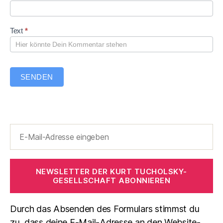
t
e
a
r
Text
*
SENDEN
NEWSLETTER DER KURT TUCHOLSKY-
GESELLSCHAFT ABONNIEREN
Durch das Absenden des Formulars stimmst du
zu, dass deine E-Mail-Adresse an den Website-