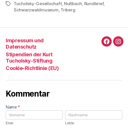
Tucholsky-Gesellschaft
,
Nußbach
,
Rundbrief
,
Schlagwörter
Schwarzwaldmuseum
,
Triberg
Impressum und
Faceboo
Ins
Datenschutz
Stipendien der Kurt
Tucholsky-Stiftung
Cookie-Richtlinie (EU)
Kommentar
K
Name
*
o
E
L
m
r
e
m
s
t
Erste
Letzte
e
t
z