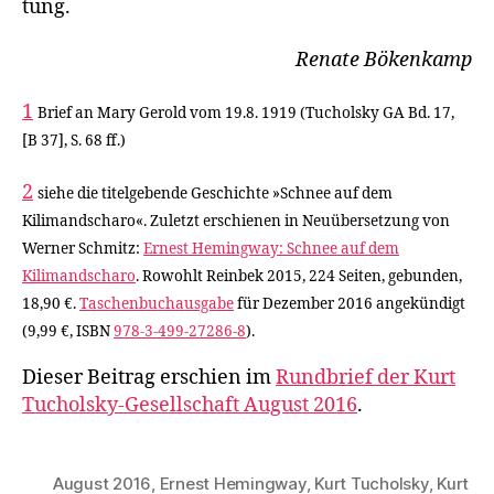
tung.
Renate Bökenkamp
1
Brief an Mary Gerold vom 19.8. 1919 (Tucholsky GA Bd. 17,
[B 37], S. 68 ff.)
2
siehe die titelgebende Geschichte »Schnee auf dem
Kilimandscharo«. Zuletzt erschienen in Neuübersetzung von
Werner Schmitz:
Ernest Hemingway: Schnee auf dem
Kilimandscharo
. Rowohlt Reinbek 2015, 224 Seiten, gebunden,
18,90 €.
Taschenbuchausgabe
für Dezember 2016 angekündigt
(9,99 €, ISBN
978-3-499-27286-8
).
Dieser Beitrag erschien im
Rundbrief der Kurt
Tucholsky-Gesellschaft August 2016
.
August 2016
,
Ernest Hemingway
,
Kurt Tucholsky
,
Kurt