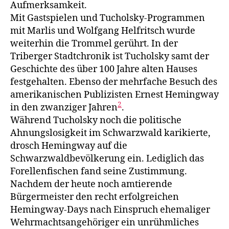
Auf­merksamkeit.
Mit Gastspielen und Tucholsky-Programmen
mit Marlis und Wolfgang Helfritsch wurde
weiter­hin die Trommel gerührt. In der
Triberger Stadtchronik ist Tuchols­ky samt der
Geschichte des über 100 Jahre alten Hauses
festgehalten. Ebenso der mehrfa­che Besuch des
amerikanischen Publizisten Ernest Hemingway
2
in den zwanziger Jahren
.
Während Tucholsky noch die politische
Ahnungslosigkeit im Schwarz­wald kari­kierte,
drosch Hemingway auf die
Schwarzwaldbevölkerung ein. Ledig­lich das
Forellenfischen fand seine Zustimmung.
Nachdem der heute noch am­tierende
Bürgermeister den recht erfolgreichen
Hemingway-Days nach Ein­spruch ehe­maliger
Wehrmachtsangehöriger ein unrühmliches