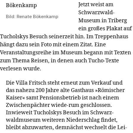
Jetzt weist am
Schwarzwald-
Bild: Renate Bökenkamp
Museum in Triberg
ein großes Plakat auf
Tuchols­kys Besuch seinerzeit hin. Im Treppenhaus
hängt dazu sein Foto mit einem Zi­tat. Eine
Veranstaltungsreihe im Museum begann mit Texten
zum Thema Rei­sen, in denen auch Tucho-Texte
verlesen wurde.
Die Villa Fritsch steht erneut zum Verkauf und
das nahezu 200 Jahre alte Gast­haus »Römischer
Kaiser« samt Pensionsbetrieb ist nach einem
Zwischenpächter wie­de-rum geschlossen.
Inwie­weit Tucholskys Besuch im Schwarz­
waldmuseum weiteren Niederschlag fin­det,
bleibt abzuwarten, demnächst wechselt die Lei­