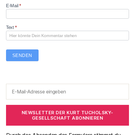
n
e
t
E-Mail
*
t
e
a
r
Text
*
SENDEN
NEWSLETTER DER KURT TUCHOLSKY-
GESELLSCHAFT ABONNIEREN