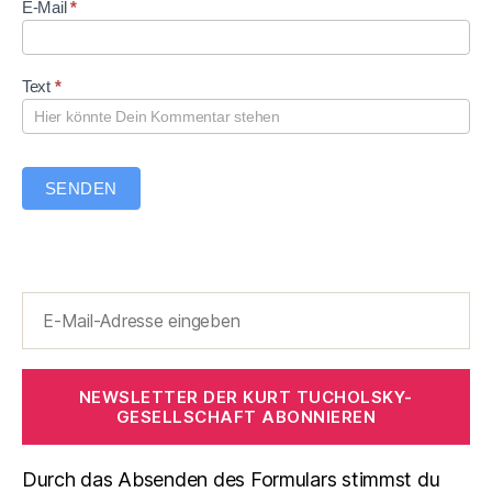
n
e
t
E-Mail
*
t
e
a
r
Text
*
SENDEN
NEWSLETTER DER KURT TUCHOLSKY-
GESELLSCHAFT ABONNIEREN
Durch das Absenden des Formulars stimmst du