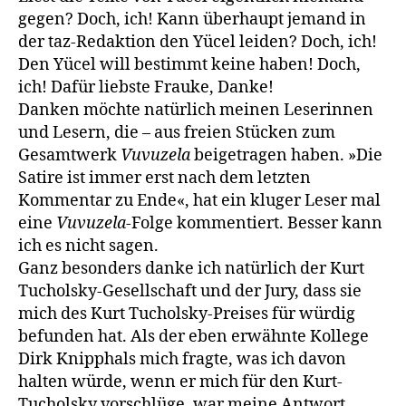
gegen? Doch, ich! Kann überhaupt jemand in
der taz-Redaktion den Yücel leiden? Doch, ich!
Den Yücel will bestimmt keine haben! Doch,
ich! Dafür liebste Frauke, Danke!
Danken möchte natürlich meinen Leserinnen
und Lesern, die – aus freien Stücken zum
Gesamtwerk
Vuvuzela
beigetragen haben. »Die
Satire ist immer erst nach dem letzten
Kommentar zu Ende«, hat ein kluger Leser mal
eine
Vuvuzela
-Folge kommentiert. Besser kann
ich es nicht sagen.
Ganz besonders danke ich natürlich der Kurt
Tucholsky-Gesell­schaft und der Jury, dass sie
mich des Kurt Tucholsky-Preises für würdig
befunden hat. Als der eben erwähnte Kollege
Dirk Knipphals mich fragte, was ich davon
halten würde, wenn er mich für den Kurt-
Tucholsky vorschlüge, war meine Antwort