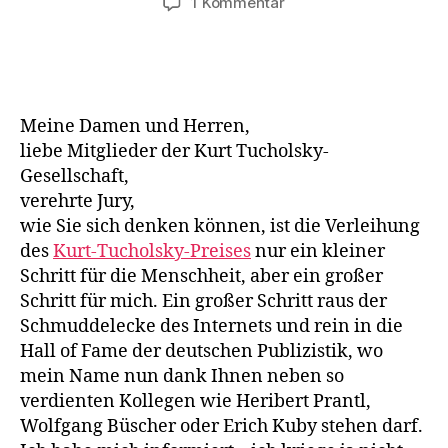
zu
1 Kommentar
Dankesrede
von
Deniz
Yücel
Meine Damen und Herren,
liebe Mitglieder der Kurt Tucholsky-
Gesellschaft,
verehrte Jury,
wie Sie sich denken können, ist die Verleihung
des
Kurt-Tu­cholsky-Preises
nur ein kleiner
Schritt für die Menschheit, aber ein großer
Schritt für mich. Ein großer Schritt raus der
Schmuddelecke des Internets und rein in die
Hall of Fame der deutschen Publizistik, wo
mein Name nun dank Ihnen neben so
verdienten Kollegen wie He­ribert Prantl,
Wolfgang Büscher oder Erich Kuby stehen darf.