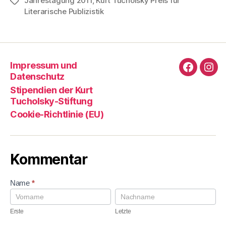
Jahrestagung 2011
,
Kurt Tucholsky Preis für
Schlagwörter
Literarische Publizistik
Impressum und
Faceboo
Ins
Datenschutz
Stipendien der Kurt
Tucholsky-Stiftung
Cookie-Richtlinie (EU)
Kommentar
K
Name
*
o
E
L
m
r
e
m
s
t
Erste
Letzte
e
t
z